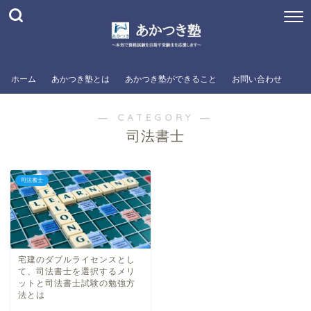
ホーム
あかつき塾とは
あかつき塾ができること
お問い合わせ
― CATEGORY ―
司法書士
司法書士
宅建のダブルライセンスとし
て、司法書士を選択するメリ
ットと司法書士試験の勉強方
法とは