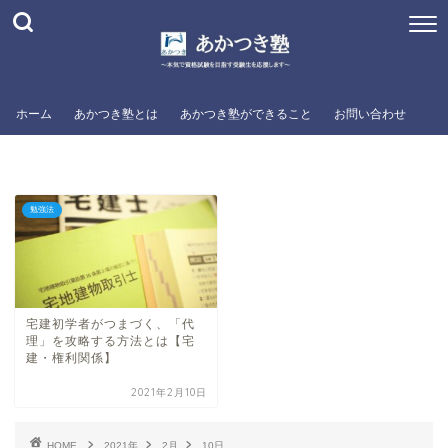
ホーム
あかつき塾とは
あかつき塾ができること
お問い合わせ
勉強法
宅建初学者がつまづく、「代
理」を攻略する方法とは【宅
建・権利関係】
2021年2月10日
HOME
2021年
2月
10日