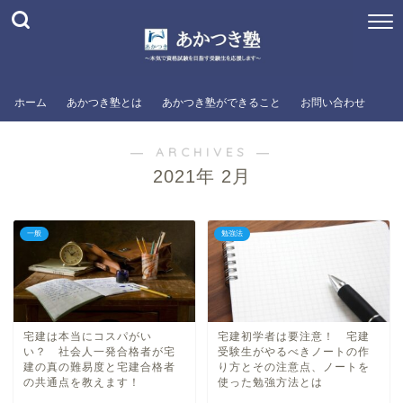
ホーム
あかつき塾とは
あかつき塾ができること
お問い合わせ
― ARCHIVES ―
2021年 2月
一般
勉強法
宅建は本当にコスパがい
宅建初学者は要注意！ 宅建
い？ 社会人一発合格者が宅
受験生がやるべきノートの作
建の真の難易度と宅建合格者
り方とその注意点、ノートを
の共通点を教えます！
使った勉強方法とは