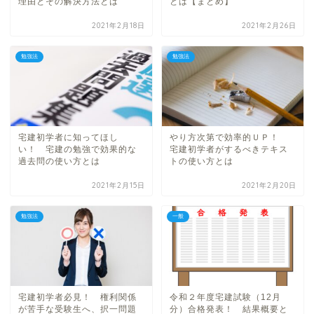
理由とその解決方法とは
とは【まとめ】
2021年2月18日
2021年2月26日
勉強法
勉強法
宅建初学者に知ってほし
やり方次第で効率的ＵＰ！
い！ 宅建の勉強で効果的な
宅建初学者がするべきテキス
過去問の使い方とは
トの使い方とは
2021年2月15日
2021年2月20日
勉強法
一般
宅建初学者必見！ 権利関係
令和２年度宅建試験（12月
が苦手な受験生へ、択一問題
分）合格発表！ 結果概要と