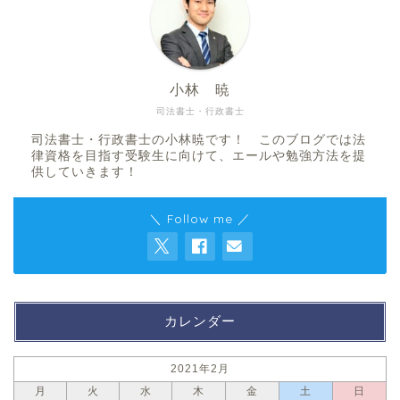
小林 暁
司法書士・行政書士
司法書士・行政書士の小林暁です！ このブログでは法
律資格を目指す受験生に向けて、エールや勉強方法を提
供していきます！
＼ Follow me ／
カレンダー
2021年2月
月
火
水
木
金
土
日