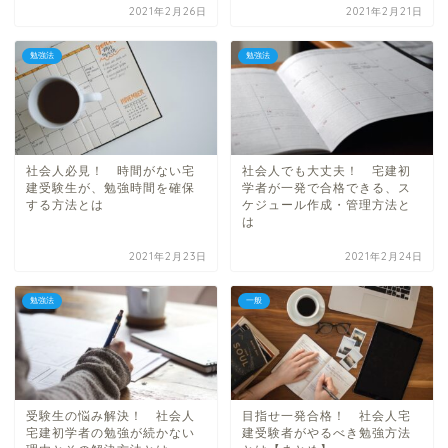
2021年2月26日
2021年2月21日
勉強法
勉強法
社会人必見！ 時間がない宅
社会人でも大丈夫！ 宅建初
建受験生が、勉強時間を確保
学者が一発で合格できる、ス
する方法とは
ケジュール作成・管理方法と
は
2021年2月23日
2021年2月24日
勉強法
一般
受験生の悩み解決！ 社会人
目指せ一発合格！ 社会人宅
宅建初学者の勉強が続かない
建受験者がやるべき勉強方法